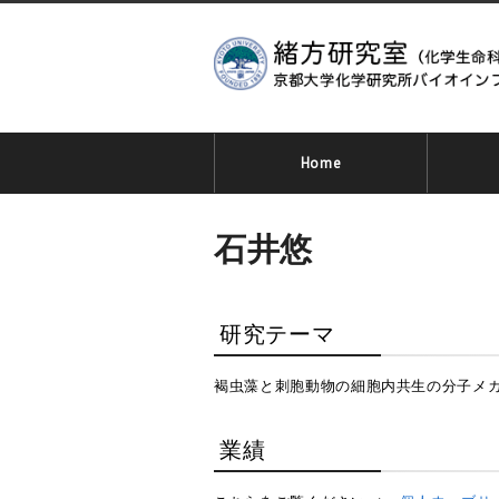
Home
石井悠
研究テーマ
褐虫藻と刺胞動物の細胞内共生の分子メ
業績