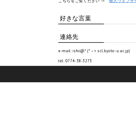
こちらをご覧ください ⇒
個人ウェブサ
好きな言葉
連絡先
e-mail: ishii@* (* –> scl.kyoto-u.ac.jp)
tel: 0774-38-3273