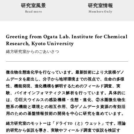
研究室風景
研究室情報
Read more
Members Only
Greeting from Ogata Lab. Institute for Chemical
Research, Kyoto University
緒方研究室からのごあいさつ
微生物生態進化学を行なっています。最新技術により大規模ゲノ
ムデータを産出し、分子から地球環境までの視点で、生命の多様
性、機能発現、進化機構を解明するためのフィールド調査、
実
験、
バイオインフォマティクス解析を行っています。具体的に
は、①巨大ウイルスの感染機構・生態・進化、②水圏微生物生
態系の機能と環境との相互作用、③ゲノムデータ資源の有効活
用のための基盤情報技術の開発を中心に研究を進めています。
緒方研究室のモットーは「ドライTO（と）ウェット」です。理論
的研究から仮説を導き、実験やフィールド調査で仮説を検証す