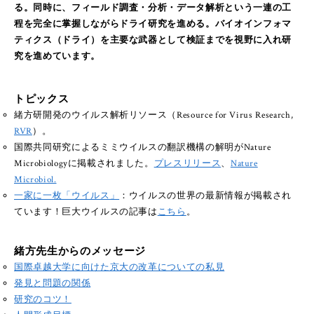
る。同時に、フィールド調査・分析・データ解析という一連の工
程を完全に掌握しながらドライ研究を進める。バイオインフォマ
ティクス（ドライ）を主要な武器として検証までを視野に入れ研
究を進めています。
トピックス
緒方研開発のウイルス解析リソース（Resource for Virus Research,
RVR
）。
国際共同研究によるミミウイルスの翻訳機構の解明がNature
Microbiologyに掲載されました。
プレスリリース
、
Nature
Microbiol.
一家に一枚「ウイルス」
：ウイルスの世界の最新情報が掲載され
ています！巨大ウイルスの記事は
こちら
。
緒方先生からのメッセージ
国際卓越大学に向けた京大の改革についての私見
発見と問題の関係
研究のコツ！