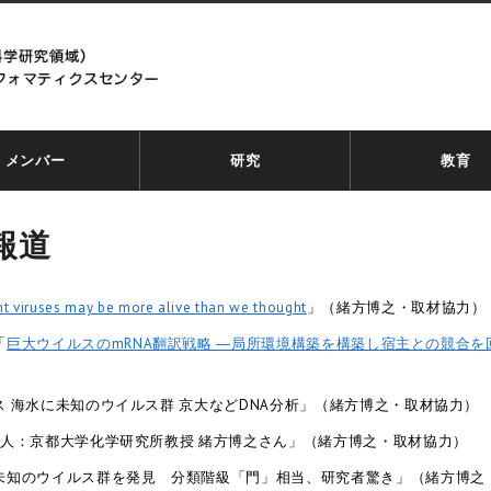
メンバー
研究
教育
報道
nt viruses may be more alive than we thought
」（緒方博之・取材協力）
「
巨大ウイルスのmRNA翻訳戦略 ―局所環境構築を構築し宿主との競合を
クス 海水に未知のウイルス群 京大などDNA分析」（緒方博之・取材協力）
探求人：京都大学化学研究所教授 緒方博之さん」（緒方博之・取材協力）
未知のウイルス群を発見 分類階級「門」相当、研究者驚き」（緒方博之