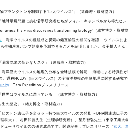
洋植物プランクトンを制御する”巨大ウイルス”」（遠藤寿・取材協力）
ジェスト「地球環境問題に挑む若手研究者たちがフィル・キャンベルから得たヒ
onavirus: the virus discoveries transforming biology”（緒方博之・
ス
「海洋ウイルスの種組成と炭素の鉛直輸送の相関を確認 －ウイルスに
から生物炭素ポンプ効率を予測できることを証明しました。金子博人さん
朝刊「異常気象の新たなリスク」（遠藤寿・取材協力）
「海洋巨大ウイルスの地理的分布を全球規模で解明 －海域による特異性が
属するウイルス、通称NCLDV（巨大ウイルス）の全海洋規模の生物地理に関する研
unity
、Tara Expeditionプレスリリース
E特集「世界はウイルスに満ちている」（緒方博之・取材協力）
ス共生の歴史」（緒方博之・取材協力）
「ヒストン遺伝子を全セット持つ巨大ウイルスの発見 －DNA関連遺伝子
京理科大）、村田和義先生（生理学研究所）、望月智弘先生（東京工業大学
メドューサウイルスの研究成果です。関連記事：プレスリリース（
京大
、