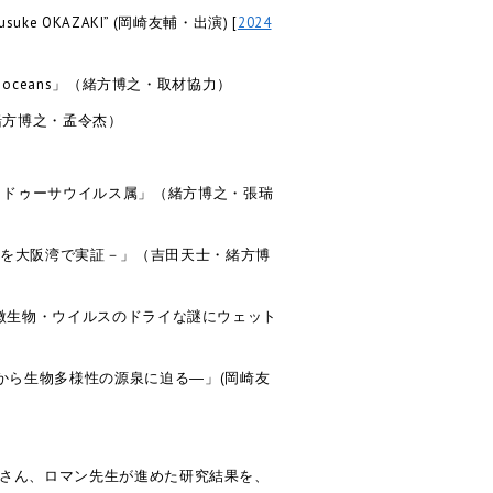
ist Yusuke OKAZAKI” (岡崎友輔・出演) [
2024
he world’s oceans」（緒方博之・取材協力）
緒方博之・孟令杰）
メドゥーサウイルス属」（緒方博之・張瑞
染を大阪湾で実証－」（吉田天士・緒方博
微生物・ウイルスのドライな謎にウェット
から生物多様性の源泉に迫る―」(岡崎友
博人さん、ロマン先生が進めた研究結果を、