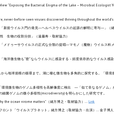
w “Exposing the Bacterial Enigma of the Lake – Microbial Ecolog
re, never-before-seen viruses discovered thriving throughout t
ス
「新規ウイルス門の発見―ヘルペスウイルスの起源の解明に寄与―」（
多様性 生物の役割分担」（遠藤寿・取材協力）
ス
「メドゥーサウイルスの正式な分類の提唱―マモノ（魔物）ウイルス科
ス
「海洋微生物も”密”ならウイルスに感染する－頻度依存的なウイルス感
ムから地球規模の循環まで。湖に棲む微生物を多角的に探究する。「環境
「環境微生物のゲノム多様性を高解像度に検出 ―「似て非なるゲノム」
菌ゲノムの微小多様性(microdiversity)を明らかにした研究です。
“Why the ocean virome matters”（緒方博之・取材協力）…
Link
コズミックフロント「ウイルスプラネット」緒方博之（取材協力・出演）… 金子