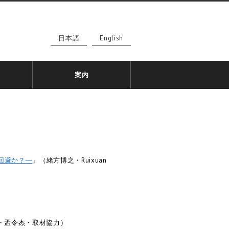
日本語
English
案内
回避か？―
」（緒方博之・Ruixuan
・孟令杰・取材協力）