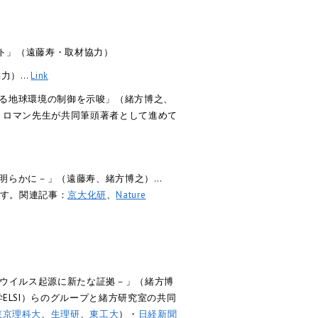
ント」（遠藤寿・取材協力）
取材協力）…
Link
よる地球環境の制御を示唆」（緒方博之、
、ロマン先生が共同筆頭著者として進めて
明らかに－」（遠藤寿、緒方博之）…
究です。関連記事：
京大化研
、
Nature
のウイルス起源に新たな証拠－」（緒方博
ELSI）らのグループと緒方研究室の共同
東京理科大
、
生理研
、
東工大
）・
日経新聞