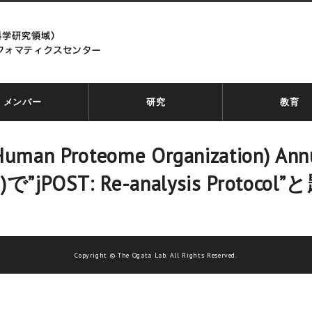
メンバー
研究
教育
 Proteome Organization) Annua
ROC))で”jPOST: Re-analysis Pr
Copyright © The Ogata Lab. All Rights Reserved.