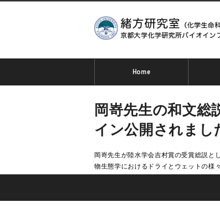
Home
岡嵜先生の和文総
イン公開されまし
岡嵜先生が陸水学会吉村賞の受賞総説と
物生態学におけるドライとウェットの様