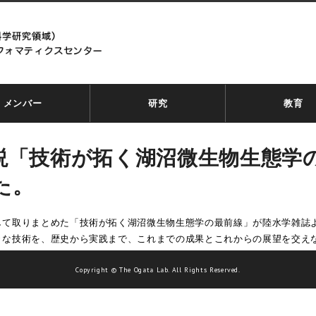
メンバー
研究
教育
説「技術が拓く湖沼微生物生態学
た。
して取りまとめた「技術が拓く湖沼微生物生態学の最前線」が陸水学雑誌
々な技術を、歴史から実践まで、これまでの成果とこれからの展望を交え
Copyright © The Ogata Lab. All Rights Reserved.