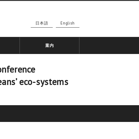
日本語
English
案内
erence
eans’ eco-systems