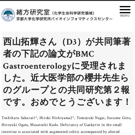
西山拓輝さん（D3）が共同筆著
者の下記の論文がBMC
Gastroenterologyに受理されま
した。近大医学部の櫻井先生ら
のグループとの共同研究第２報
です。おめでとうございます！
Toshiharu Sakurai1*, Hiroki Nishiyama2*, Tomoyuki Nagai, Susumu Goto,
Hiroyuki Ogata, Masatoshi Kudo. Deficiency of Gankyrin in the small
intestine is associated with augmented colitis accompanied by altered