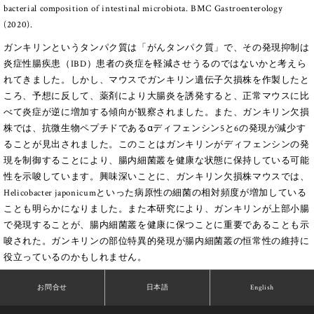
bacterial composition of intestinal microbiota. BMC Gastroenterology
(2020).
ガンキリンというタンパク質は「がんタンパク質」で、その発現抑制は
炎症性腸疾患（IBD）患者の炎症を軽減させうるのではないかと考えら
れてきました。しかし、マウスでガンキリン遺伝子欠損株を作製したと
ころ、予想に反して、薬剤により大腸炎を誘発すると、正常マウスに比
べて炎症が逆に増加する傾向が観察されました。また、ガンキリン欠損
株では、抗微生物ペプチドであるαディフェンシン5と6の発現が減少す
ることが見出されました。このことはガンキリンがディフェンシンの発
現を制御することにより、腸内細菌叢を健康な状態に保持している可能
性を示唆しています。興味深いことに、ガンキリン欠損株マウスでは、
Helicobacter japonicumといった病原性の細菌の相対頻度が増加している
ことも明らかになりました。また本研究により、ガンキリンが上部小腸
で発現することが、腸内細菌叢を健康に保つことに重要であることも示
唆された。ガンキリンの部位特異的発現が腸内細菌叢の恒常性の維持に
役立っているのかもしれません。
お問合せ
日本語
English