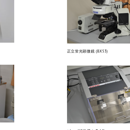
正立蛍光顕微鏡 (BX53)