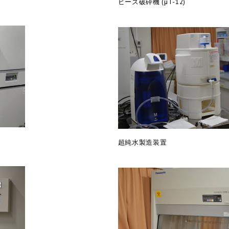
ビーズ破砕機 (μT-12)
超純水製造装置